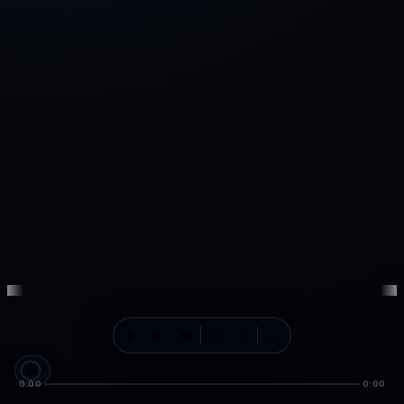
ᯅ
0:00
0:00