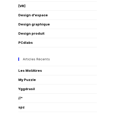
[VR]
Design d'espace
Design graphique
Design produit
PCdlabs
Articles Récents
Les MoliAires
My Puzzle
Yggdrasil
//*
spz