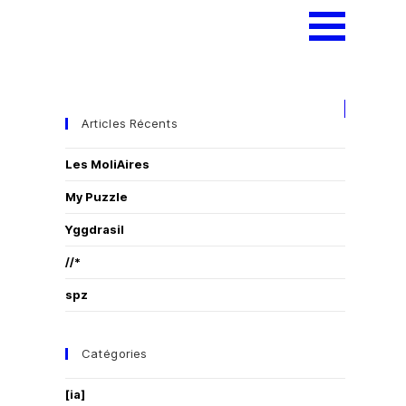
Articles Récents
Les MoliAires
My Puzzle
Yggdrasil
//*
spz
Catégories
[ia]