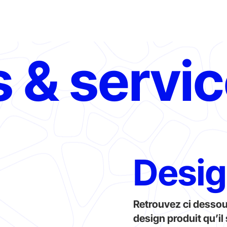
s & servi
Desig
Retrouvez ci dessou
design produit qu’il 