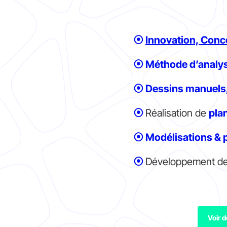
⦿
Innovation, Conce
⦿
Méthode d’analys
⦿ Dessins manuels,
⦿
Réalisation de
pla
⦿
Modélisations & p
⦿
Développement d
Voir d