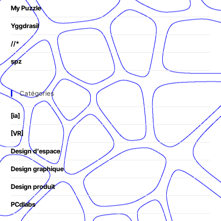
My Puzzle
Yggdrasil
//*
spz
Catégories
[ia]
[VR]
Design d'espace
Design graphique
Design produit
PCdlabs