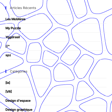
Articles Récents
Les MoliAires
My Puzzle
Yggdrasil
//*
spz
Catégories
[ia]
[VR]
Design d'espace
Design graphique