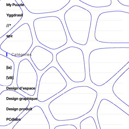
My Puzzle
Yggdrasil
//*
spz
Catégories
[ia]
[VR]
Design d'espace
Design graphique
Design produit
PCdlabs