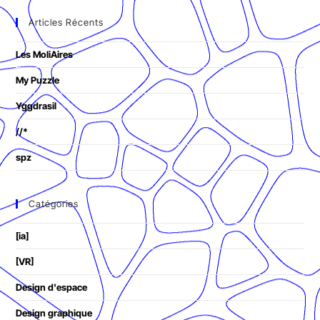
Articles Récents
Les MoliAires
My Puzzle
Yggdrasil
//*
spz
Catégories
[ia]
[VR]
Design d'espace
Design graphique