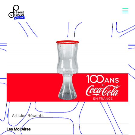
Articles Récents
Les MoliAires