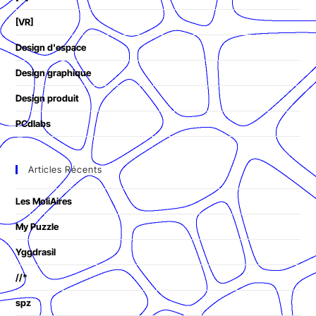
[VR]
Design d'espace
Design graphique
Design produit
PCdlabs
Articles Récents
Les MoliAires
My Puzzle
Yggdrasil
//*
spz