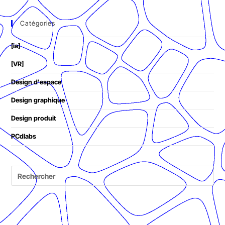
Catégories
[ia]
[VR]
Design d'espace
Design graphique
Design produit
PCdlabs