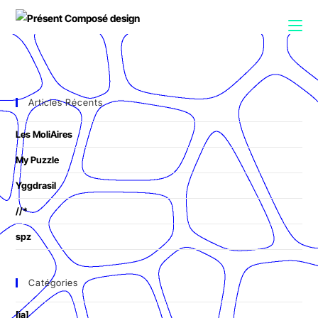
Articles Récents
Les MoliAires
My Puzzle
Yggdrasil
//*
spz
Catégories
[ia]