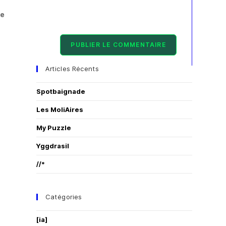
Articles Récents
Spotbaignade
Les MoliAires
My Puzzle
Yggdrasil
//*
Catégories
[ia]