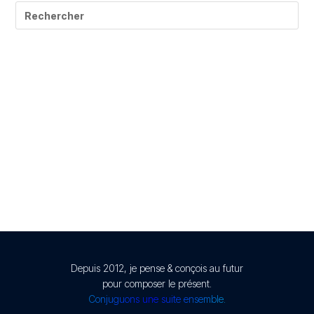
© Présent Composé design - 2024 - Tous droits réservés
-
mentions légales
Depuis 2012, je pense & conçois au futur
pour composer le présent.
Conjuguons une suite ensemble.