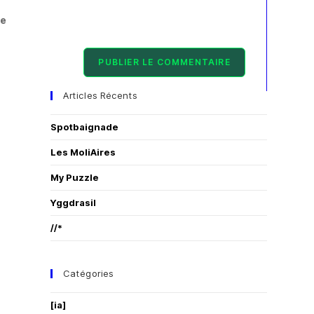
Articles Récents
Spotbaignade
Les MoliAires
My Puzzle
Yggdrasil
//*
Catégories
[ia]