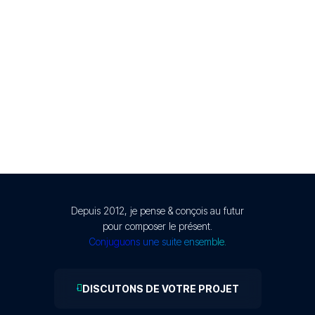
Depuis 2012, je pense & conçois au futur
pour composer le présent.
Conjuguons une suite ensemble.
DISCUTONS DE VOTRE PROJET