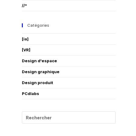
//*
Catégories
[ia]
[VR]
Design d'espace
Design graphique
Design produit
PCdlabs