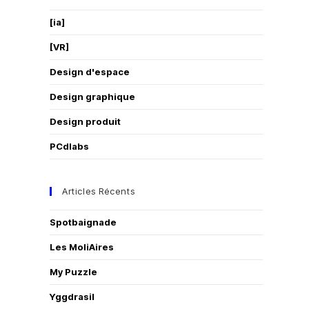
[ia]
[VR]
Design d'espace
Design graphique
Design produit
PCdlabs
Articles Récents
Spotbaignade
Les MoliAires
My Puzzle
Yggdrasil