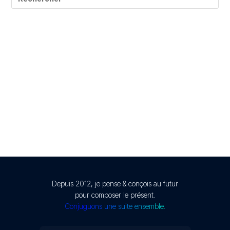
© Présent Composé design - 2024 - Tous droits réservés
-
mentions légales
Depuis 2012, je pense & conçois au futur
pour composer le présent.
Conjuguons une suite ensemble.