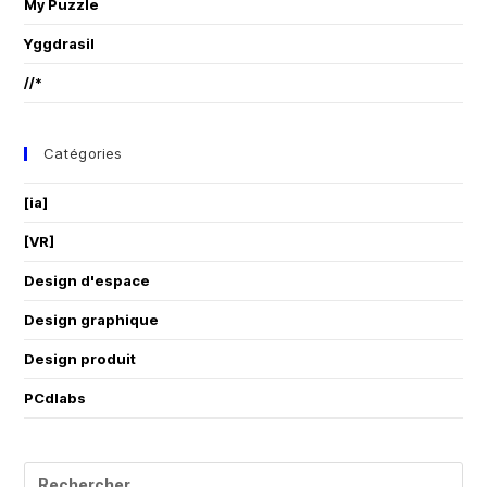
My Puzzle
Yggdrasil
//*
Catégories
[ia]
[VR]
Design d'espace
Design graphique
Design produit
PCdlabs