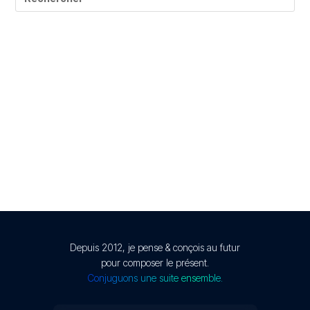
© Présent Composé design - 2024 - Tous droits réservés
-
mentions légales
Depuis 2012, je pense & conçois au futur
pour composer le présent.
Conjuguons une suite ensemble.