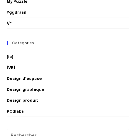
My Puzzle
Yggdrasil
//*
Catégories
[ia]
[VR]
Design d'espace
Design graphique
Design produit
PCdlabs