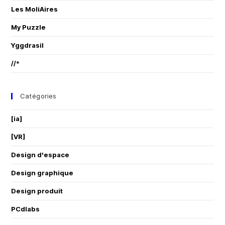
Les MoliAires
My Puzzle
Yggdrasil
//*
Catégories
[ia]
[VR]
Design d'espace
Design graphique
Design produit
PCdlabs