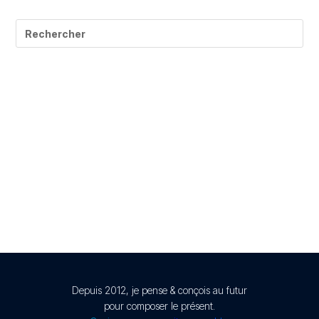
© Présent Composé design - 2024 - Tous droits réservés
-
mentions légales
Depuis 2012, je pense & conçois au futur
pour composer le présent.