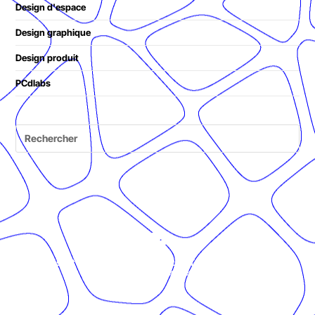
Design d'espace
Design graphique
Design produit
PCdlabs
© Présent Composé design - 2024 - Tous droits réservés -
mentions légales