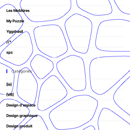
Les MoliAires
My Puzzle
Yggdrasil
//*
spz
Catégories
[ia]
[VR]
Design d'espace
Design graphique
Design produit