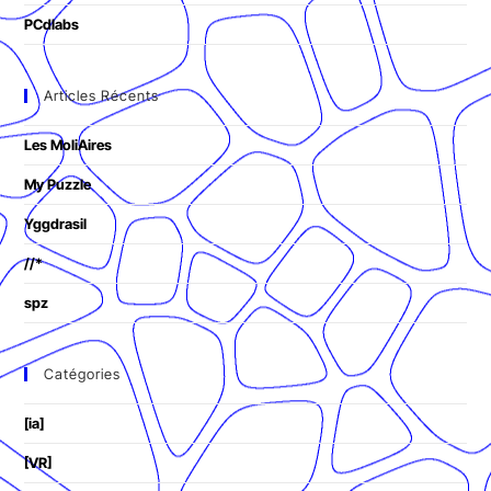
PCdlabs
Articles Récents
Les MoliAires
My Puzzle
Yggdrasil
//*
spz
Catégories
[ia]
[VR]