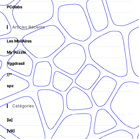
PCdlabs
Articles Récents
Les MoliAires
My Puzzle
Yggdrasil
//*
spz
Catégories
[ia]
[VR]