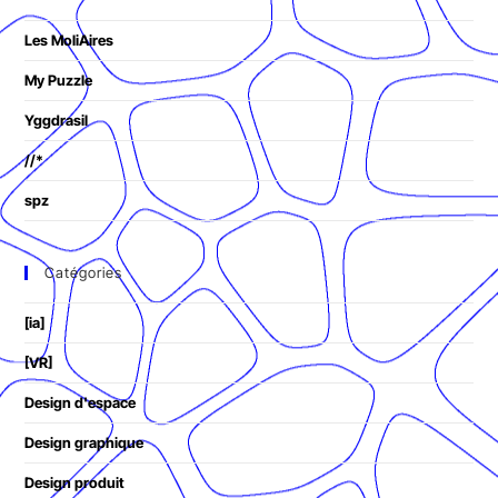
Les MoliAires
My Puzzle
Yggdrasil
//*
spz
Catégories
[ia]
[VR]
Design d'espace
Design graphique
Design produit