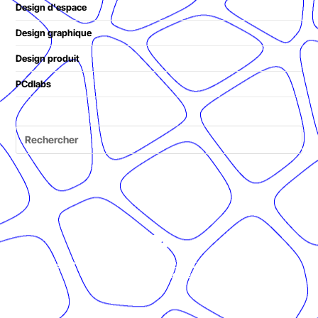
Design d'espace
Design graphique
Design produit
PCdlabs
© Présent Composé design - 2024 - Tous droits réservés -
mentions légales