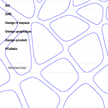
[ia]
[VR]
Design d'espace
Design graphique
Design produit
PCdlabs