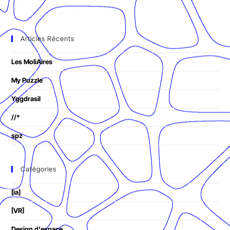
Articles Récents
Les MoliAires
My Puzzle
Yggdrasil
//*
spz
Catégories
[ia]
[VR]
Design d'espace