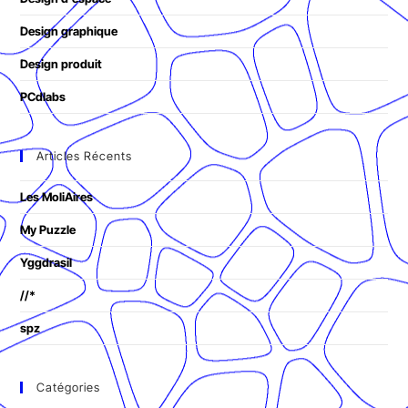
Design graphique
Design produit
PCdlabs
Articles Récents
Les MoliAires
My Puzzle
Yggdrasil
//*
spz
Catégories