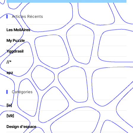
Articles Récents
Les MoliAires
My Puzzle
Yggdrasil
//*
spz
Catégories
[ia]
[VR]
Design d'espace