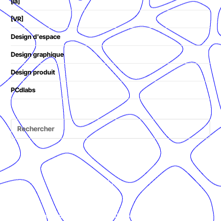
[ia]
[VR]
Design d'espace
Design graphique
Design produit
PCdlabs
© Présent Composé design - 2024 - Tous droits réservés -