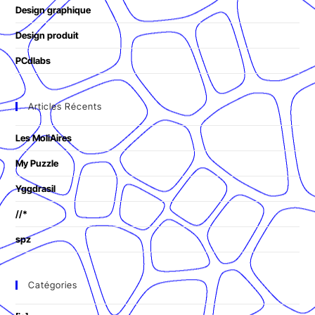
Design graphique
Design produit
PCdlabs
Articles Récents
Les MoliAires
My Puzzle
Yggdrasil
//*
spz
Catégories