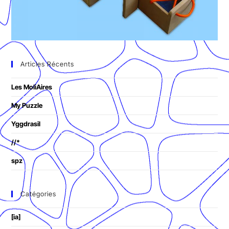
Articles Récents
Les MoliAires
My Puzzle
Yggdrasil
//*
spz
Catégories
[ia]