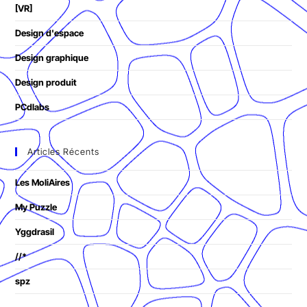
[VR]
Design d'espace
Design graphique
Design produit
PCdlabs
Articles Récents
Les MoliAires
My Puzzle
Yggdrasil
//*
spz