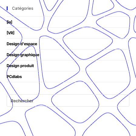
Catégories
[ia]
[VR]
Design d'espace
Design graphique
Design produit
PCdlabs