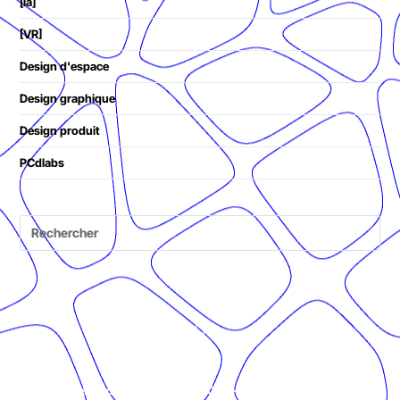
[ia]
[VR]
Design d'espace
Design graphique
Design produit
PCdlabs
© Présent Composé design - 2024 - Tous droits réservés -