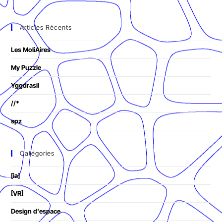
Articles Récents
Les MoliAires
My Puzzle
Yggdrasil
//*
spz
Catégories
[ia]
[VR]
Design d'espace