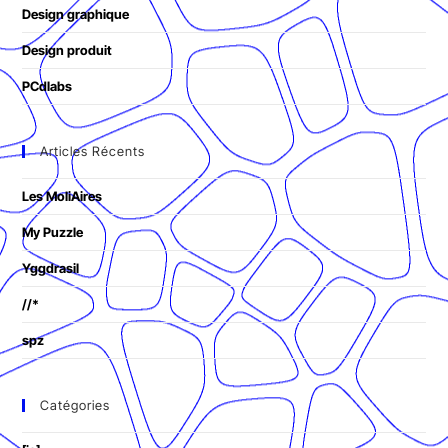
Design graphique
Design produit
PCdlabs
Articles Récents
Les MoliAires
My Puzzle
Yggdrasil
//*
spz
Catégories