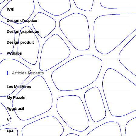
[VR]
Design d'espace
Design graphique
Design produit
PCdlabs
Articles Récents
Les MoliAires
My Puzzle
Yggdrasil
//*
spz