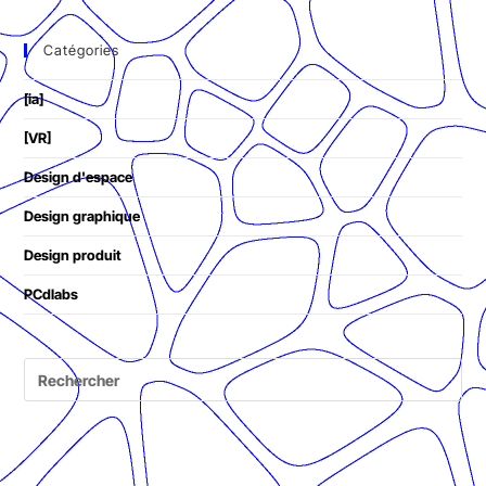
Catégories
[ia]
[VR]
Design d'espace
Design graphique
Design produit
PCdlabs