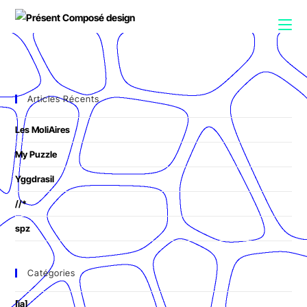
Articles Récents
Les MoliAires
My Puzzle
Yggdrasil
//*
spz
Catégories
[ia]