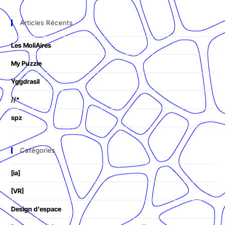
Articles Récents
Les MoliAires
My Puzzle
Yggdrasil
//*
spz
Catégories
[ia]
[VR]
Design d'espace