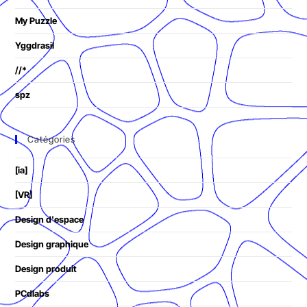
My Puzzle
Yggdrasil
//*
spz
Catégories
[ia]
[VR]
Design d'espace
Design graphique
Design produit
PCdlabs