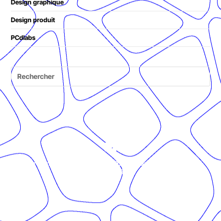
Design graphique
Design produit
PCdlabs
© Présent Composé design - 2024 - Tous droits réservés -
mentions légales