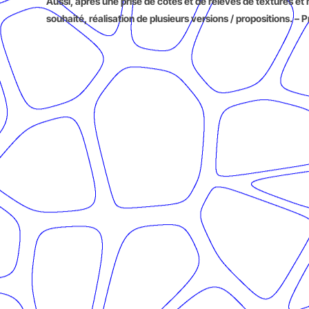
Aussi, après une prise de côtes et de relevés de textures e
souhaité, réalisation de plusieurs versions / propositions.