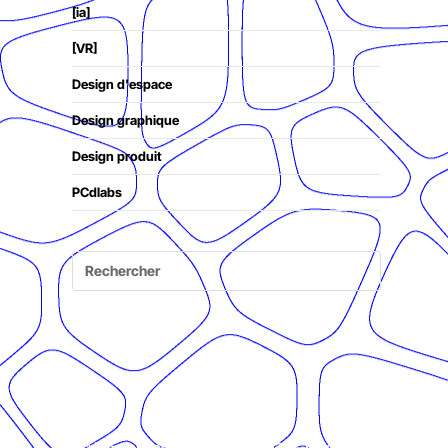
[ia]
[VR]
Design d'espace
Design graphique
Design produit
PCdlabs
© Présent Composé design - 2024 - Tous droits