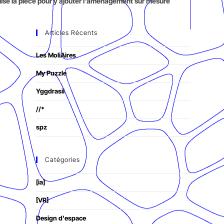
alisé la pièce pour y ajouter l’aménagement sur mesure
Articles Récents
Les MoliAires
My Puzzle
Yggdrasil
//*
spz
Catégories
[ia]
[VR]
Design d'espace