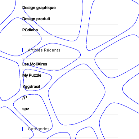
Design graphique
Design produit
PCdlabs
Articles Récents
Les MoliAires
My Puzzle
Yggdrasil
//*
spz
Catégories