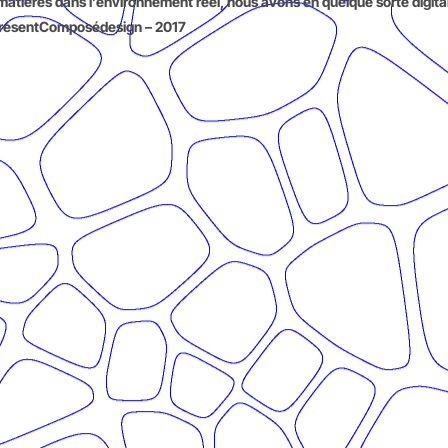
t matières dans l’environnement réel, nous avons en quelque sorte digit
 – PrésentComposédesign – 2017