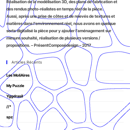
Réalisation de la modélisation 3D, des plans de fabrication et
des rendus photo-réalistes en temps réel de la pièce.
Aussi, après une prise de côtes et de relevés de textures et
matières dans l’environnement réel, nous avons en quelque
sorte digitalisé la pièce pour y ajouter l’aménagement sur
mesure souhaité, réalisation de plusieurs versions /
propositions. – PrésentComposédesign – 2017
Articles Récents
Les MoliAires
My Puzzle
Yggdrasil
//*
spz