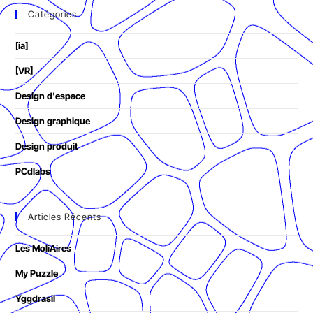
Catégories
[ia]
[VR]
Design d'espace
Design graphique
Design produit
PCdlabs
Articles Récents
Les MoliAires
My Puzzle
Yggdrasil