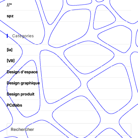
//*
spz
Catégories
[ia]
[VR]
Design d'espace
Design graphique
Design produit
PCdlabs