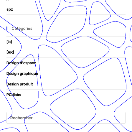
spz
Catégories
[ia]
[VR]
Design d'espace
Design graphique
Design produit
PCdlabs