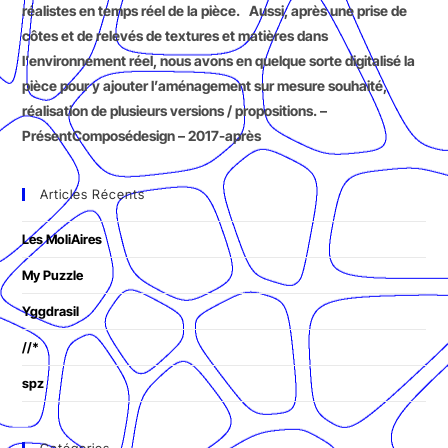
réalistes en temps réel de la pièce. Aussi, après une prise de
côtes et de relevés de textures et matières dans
l’environnement réel, nous avons en quelque sorte digitalisé la
pièce pour y ajouter l’aménagement sur mesure souhaité,
réalisation de plusieurs versions / propositions. –
PrésentComposédesign – 2017-après
Articles Récents
Les MoliAires
My Puzzle
Yggdrasil
//*
spz
Catégories