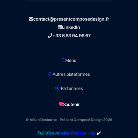
contact@presentcomposedesign.fr
LinkedIn
+33 6 83 94 96 67
Menu
Autres plateformes
Partenaires
Soutenir
© Alban Desbarax - Présent Composé Design 2026
Full VR available Website -ᯅ-
✔️