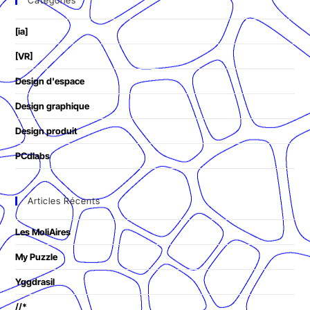
[ia]
[VR]
Design d'espace
Design graphique
Design produit
PCdlabs
Articles Récents
Les MoliAires
My Puzzle
Yggdrasil
//*