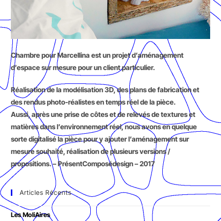
Chambre pour Marcellina est un projet d’aménagement
d’espace sur mesure pour un client particulier.
Réalisation de la modélisation 3D, des plans de fabrication et
des rendus photo-réalistes en temps réel de la pièce.
Aussi, après une prise de côtes et de relevés de textures et
matières dans l’environnement réel, nous avons en quelque
sorte digitalisé la pièce pour y ajouter l’aménagement sur
mesure souhaité, réalisation de plusieurs versions /
propositions. – PrésentComposédesign – 2017
Articles Récents
Les MoliAires