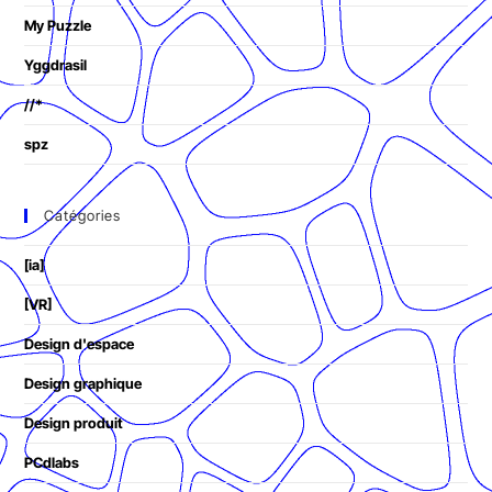
My Puzzle
Yggdrasil
//*
spz
Catégories
[ia]
[VR]
Design d'espace
Design graphique
Design produit
PCdlabs