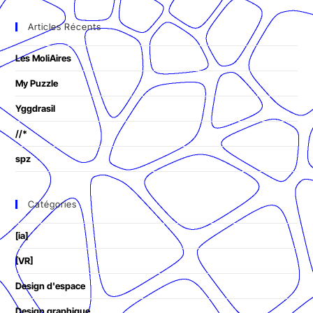
Articles Récents
Les MoliAires
My Puzzle
Yggdrasil
//*
spz
Catégories
[ia]
[VR]
Design d'espace
Design graphique