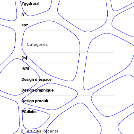
Yggdrasil
//*
spz
Catégories
[ia]
[VR]
Design d'espace
Design graphique
Design produit
PCdlabs
Articles Récents