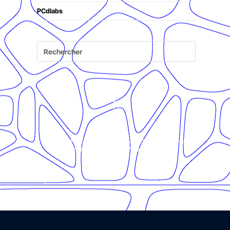
PCdlabs
© Présent Composé design - 2024 - Tous droits
réservés -
mentions légales