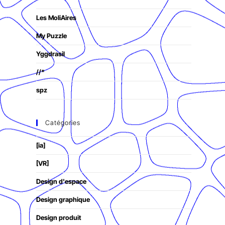
Les MoliAires
My Puzzle
Yggdrasil
//*
spz
Catégories
[ia]
[VR]
Design d'espace
Design graphique
Design produit