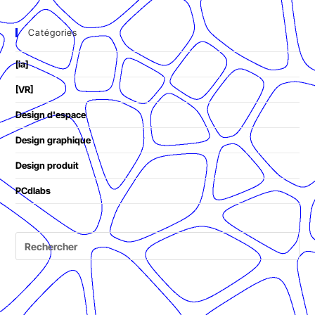
Catégories
[ia]
[VR]
Design d'espace
Design graphique
Design produit
PCdlabs