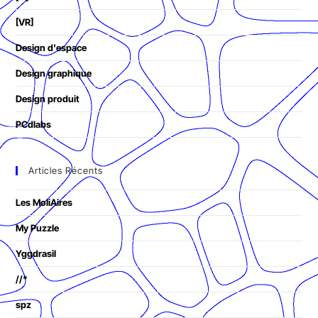
[VR]
Design d'espace
Design graphique
Design produit
PCdlabs
Articles Récents
Les MoliAires
My Puzzle
Yggdrasil
//*
spz