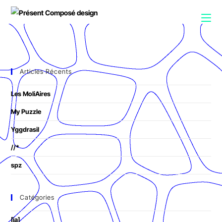
Articles Récents
Les MoliAires
My Puzzle
Yggdrasil
//*
spz
Catégories
[ia]