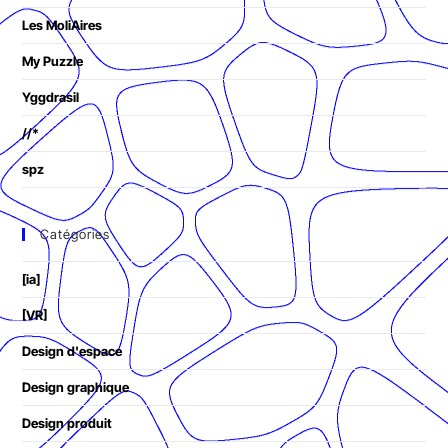
Les MoliAires
My Puzzle
Yggdrasil
//*
spz
Catégories
[ia]
[VR]
Design d'espace
Design graphique
Design produit