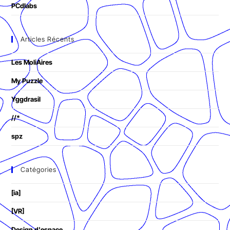
PCdlabs
Articles Récents
Les MoliAires
My Puzzle
Yggdrasil
//*
spz
Catégories
[ia]
[VR]
Design d'espace