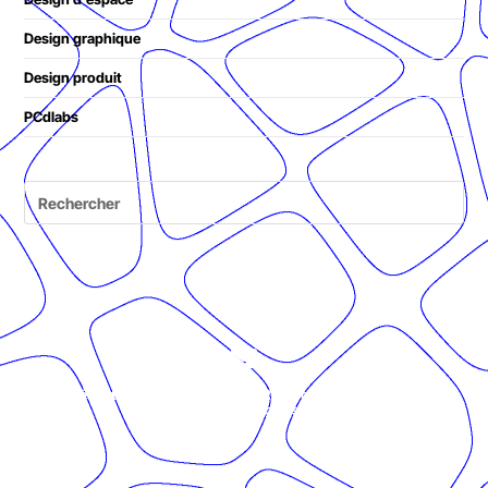
Design graphique
Design produit
PCdlabs
© Présent Composé design - 2024 - Tous droits réservés -
mentions légales