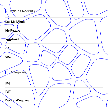
Articles Récents
Les MoliAires
My Puzzle
Yggdrasil
//*
spz
Catégories
[ia]
[VR]
Design d'espace