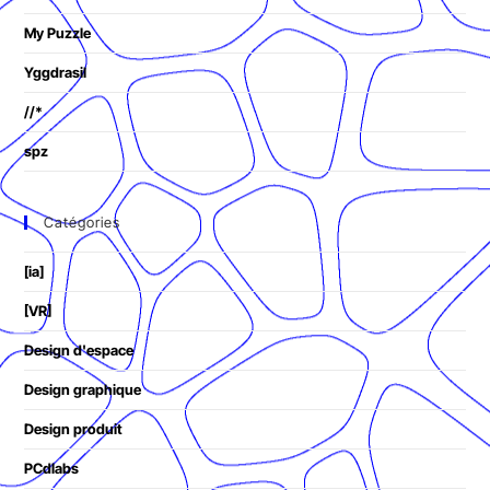
My Puzzle
Yggdrasil
//*
spz
Catégories
[ia]
[VR]
Design d'espace
Design graphique
Design produit
PCdlabs