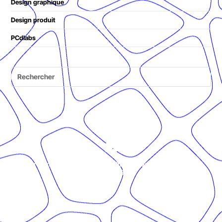
Design graphique
Design produit
PCdlabs
© Présent Composé design - 2024 - Tous droits réservés -
mentions légales