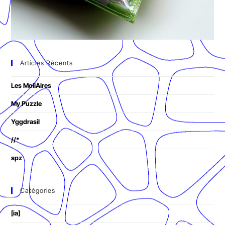
Articles Récents
Les MoliAires
My Puzzle
Yggdrasil
//*
spz
Catégories
[ia]