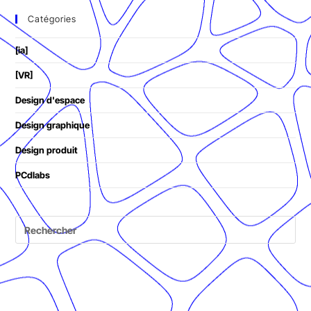
Catégories
[ia]
[VR]
Design d'espace
Design graphique
Design produit
PCdlabs