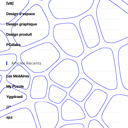
[VR]
Design d'espace
Design graphique
Design produit
PCdlabs
Articles Récents
Les MoliAires
My Puzzle
Yggdrasil
//*
spz