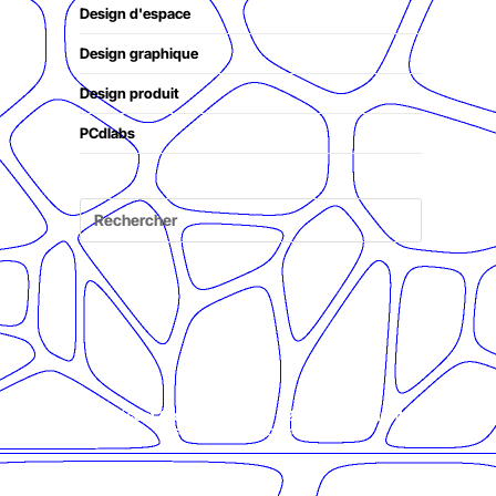
Design d'espace
Design graphique
Design produit
PCdlabs
© Présent Composé design - 2024 - Tous droits
réservés -
mentions légales