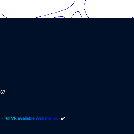
 67
•
Full VR available Website -ᯅ-
✔️
6