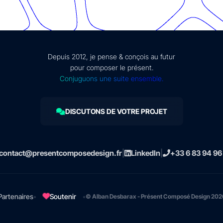
Depuis 2012, je pense & conçois au futur
pour composer le présent.
Conjuguons une suite ensemble.
DISCUTONS DE VOTRE PROJET
contact@presentcomposedesign.fr
|
LinkedIn
|
+33 6 83 94 96
•
Soutenir
•
Partenaires
© Alban Desbarax - Présent Composé Design 202