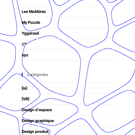
Les MoliAires
My Puzzle
Yggdrasil
//*
spz
Catégories
[ia]
[VR]
Design d'espace
Design graphique
Design produit