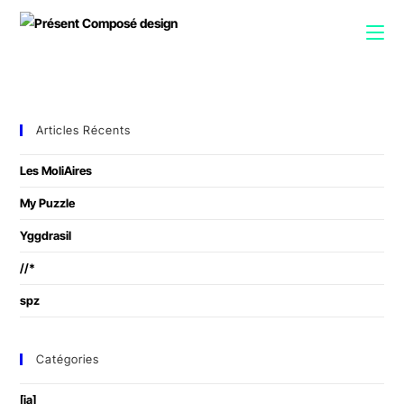
Articles Récents
Les MoliAires
My Puzzle
Yggdrasil
//*
spz
Catégories
[ia]