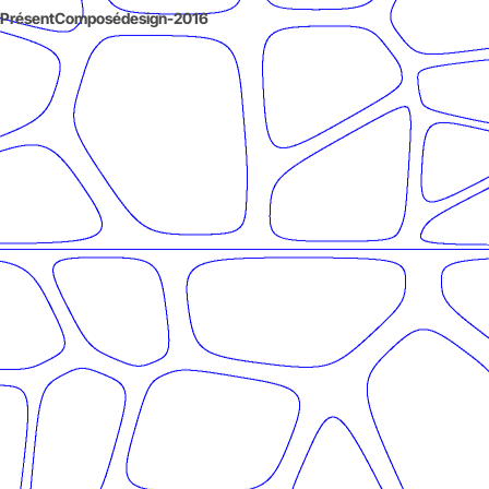
PrésentComposédesign-2016