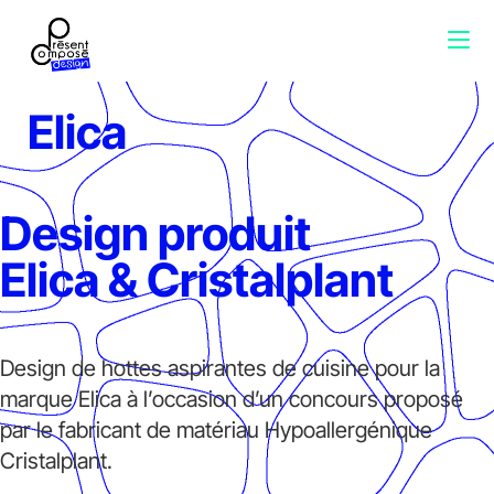
Elica
Design produit
Elica & Cristalplant
Design de hottes aspirantes de cuisine pour la
marque Elica à l’occasion d’un concours proposé
par le fabricant de matériau Hypoallergénique
Cristalplant.