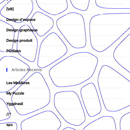
[VR]
Design d'espace
Design graphique
Design produit
PCdlabs
Articles Récents
Les MoliAires
My Puzzle
Yggdrasil
//*
spz