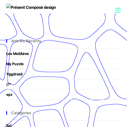
Articles Récents
Les MoliAires
My Puzzle
Yggdrasil
//*
spz
Catégories
[ia]