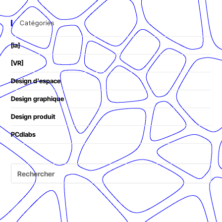
Catégories
[ia]
[VR]
Design d'espace
Design graphique
Design produit
PCdlabs