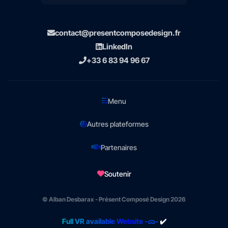
contact@presentcomposedesign.fr
LinkedIn
+33 6 83 94 96 67
Menu
Autres plateformes
Partenaires
Soutenir
© Alban Desbarax - Présent Composé Design 2026
Full VR available Website -ᯅ-
✔️