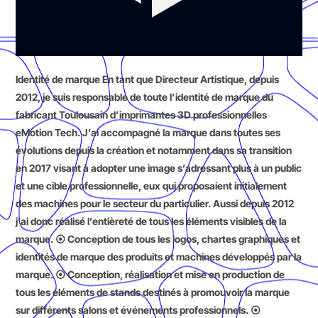
Identité de marque En tant que Directeur Artistique, depuis
2012, je suis responsable de toute l’identité de marque du
fabricant Toulousain d’imprimantes 3D professionnelles
eMotion Tech. J’ai accompagné la marque dans toutes ses
évolutions depuis la création et notamment dans sa transition
en 2017 visant à adopter une image s’adressant plus à un public
et une cible professionnelle, eux qui proposaient initialement
des machines pour le secteur du particulier. Aussi depuis 2012
j’ai donc réalisé l’entièreté de tous les éléments visibles de la
marque. ⦿ Conception de tous les logos, chartes graphiques et
identités de marque des produits et machines développés par la
marque. ⦿ Conception, réalisation et mise en production de
tous les éléments de stands destinés à promouvoir la marque
sur différents salons et événements professionnels. ⦿