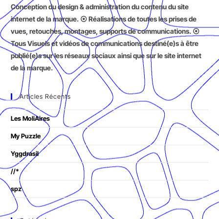
Conception du design & administration du contenu du site
internet de la marque. ⦿ Réalisations de toutes les prises de
vues, retouches, montages, supports de communications. ⦿
Tous Visuels et vidéos de communications destiné(e)s à être
publié(e)s sur les réseaux sociaux ainsi que sur le site internet
de la marque.
Articles Récents
Les MoliAires
My Puzzle
Yggdrasil
//*
spz