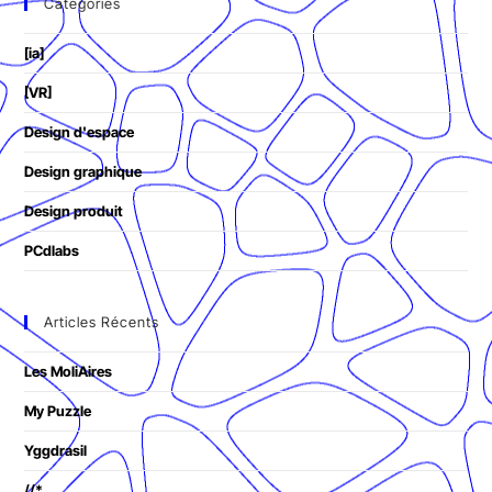
Catégories
[ia]
[VR]
Design d'espace
Design graphique
Design produit
PCdlabs
Articles Récents
Les MoliAires
My Puzzle
Yggdrasil
//*