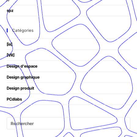
spz
Catégories
[ia]
[VR]
Design d'espace
Design graphique
Design produit
PCdlabs