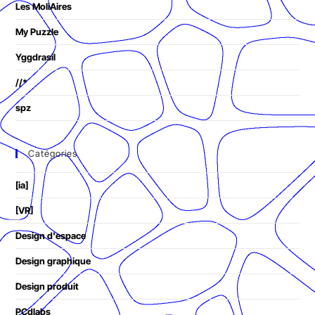
Les MoliAires
My Puzzle
Yggdrasil
//*
spz
Catégories
[ia]
[VR]
Design d'espace
Design graphique
Design produit
PCdlabs