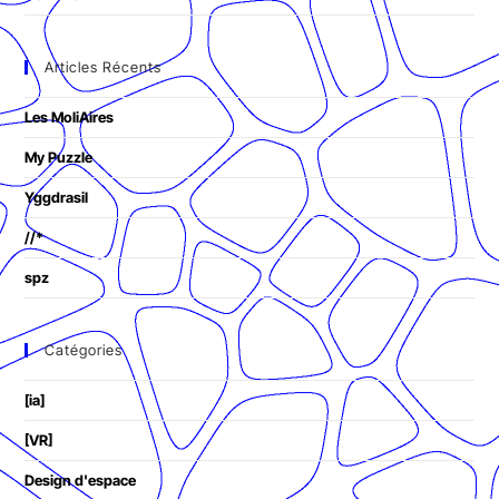
Articles Récents
Les MoliAires
My Puzzle
Yggdrasil
//*
spz
Catégories
[ia]
[VR]
Design d'espace