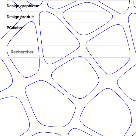
Design graphique
Design produit
PCdlabs
© Présent Composé design - 2024 - Tous droits réservés -
mentions légales