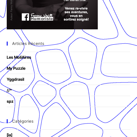
Articles Récents
Les MoliAires
My Puzzle
Yggdrasil
//*
spz
Catégories
[ia]