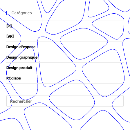
Catégories
[ia]
[VR]
Design d'espace
Design graphique
Design produit
PCdlabs