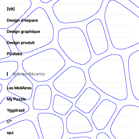
[VR]
Design d'espace
Design graphique
Design produit
PCdlabs
Articles Récents
Les MoliAires
My Puzzle
Yggdrasil
//*
spz