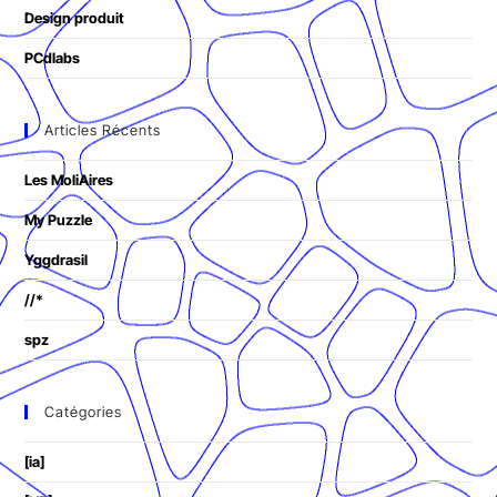
Design produit
PCdlabs
Articles Récents
Les MoliAires
My Puzzle
Yggdrasil
//*
spz
Catégories
[ia]