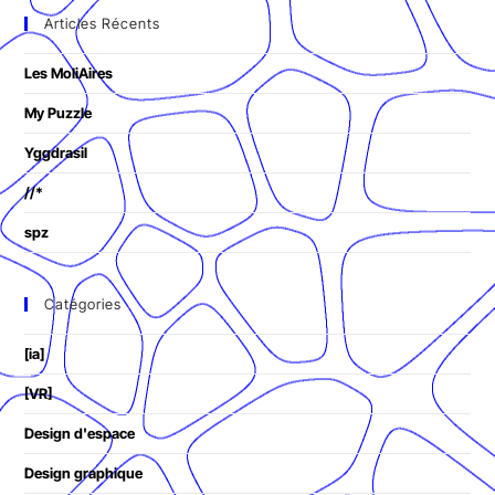
Articles Récents
Les MoliAires
My Puzzle
Yggdrasil
//*
spz
Catégories
[ia]
[VR]
Design d'espace
Design graphique