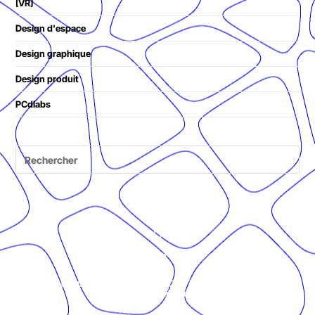
[VR]
Design d'espace
Design graphique
Design produit
PCdlabs
© Présent Composé design - 2024 - Tous droits réservés -
mentions légales