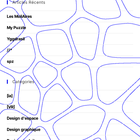
Articles Récents
Les MoliAires
My Puzzle
Yggdrasil
//*
spz
Catégories
[ia]
[VR]
Design d'espace
Design graphique