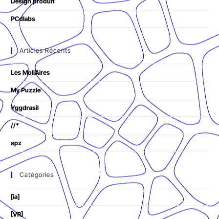
Design produit
PCdlabs
Articles Récents
Les MoliAires
My Puzzle
Yggdrasil
//*
spz
Catégories
[ia]
[VR]