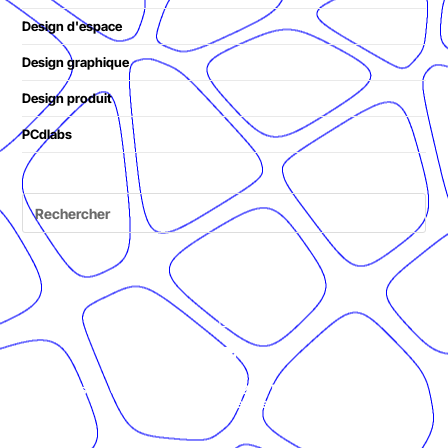
Design d'espace
Design graphique
Design produit
PCdlabs
© Présent Composé design - 2024 - Tous droits réservés -
mentions légales