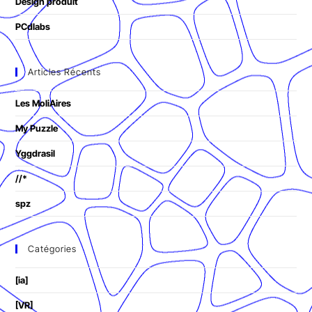
Design produit
PCdlabs
Articles Récents
Les MoliAires
My Puzzle
Yggdrasil
//*
spz
Catégories
[ia]
[VR]