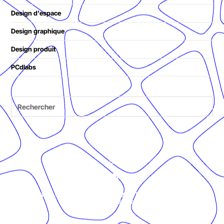
Design d'espace
Design graphique
Design produit
PCdlabs
© Présent Composé design - 2024 - Tous droits réservés -
mentions légales