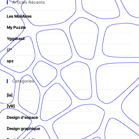
Articles Récents
Les MoliAires
My Puzzle
Yggdrasil
//*
spz
Catégories
[ia]
[VR]
Design d'espace
Design graphique