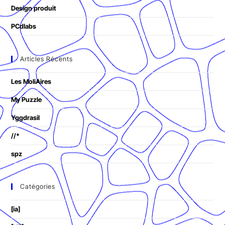
Design produit
PCdlabs
Articles Récents
Les MoliAires
My Puzzle
Yggdrasil
//*
spz
Catégories
[ia]