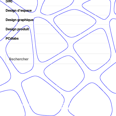
[VR]
Design d'espace
Design graphique
Design produit
PCdlabs
© Présent Composé design - 2024 - Tous droits réservés -
mentions légales