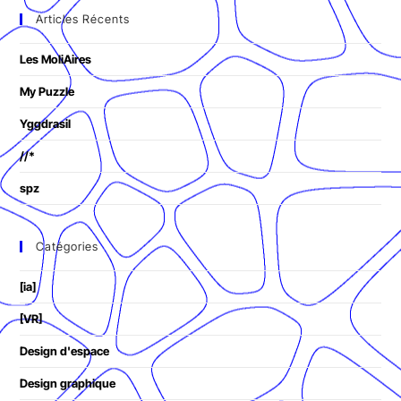
Articles Récents
Les MoliAires
My Puzzle
Yggdrasil
//*
spz
Catégories
[ia]
[VR]
Design d'espace
Design graphique