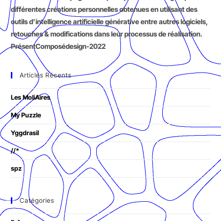
différentes créations personnelles obtenues en utilisant des
outils d’intelligence artificielle générative entre autres logiciels,
retouches & modifications dans leur processus de réalisation.
PrésentComposédesign-2022
Articles Récents
Les MoliAires
My Puzzle
Yggdrasil
//*
spz
Catégories