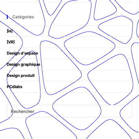
Catégories
[ia]
[VR]
Design d'espace
Design graphique
Design produit
PCdlabs