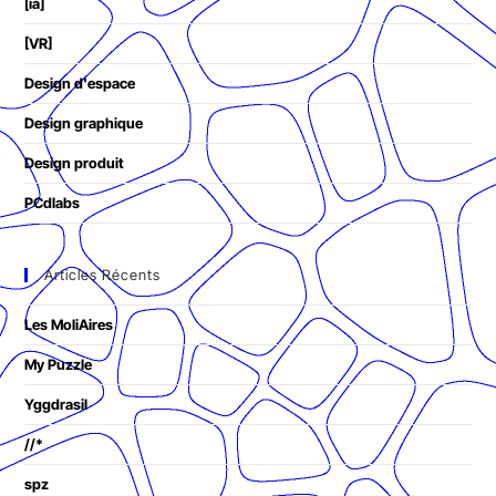
[ia]
[VR]
Design d'espace
Design graphique
Design produit
PCdlabs
Articles Récents
Les MoliAires
My Puzzle
Yggdrasil
//*
spz