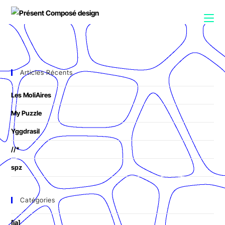
Articles Récents
Les MoliAires
My Puzzle
Yggdrasil
//*
spz
Catégories
[ia]