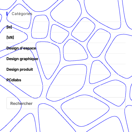
Catégories
[ia]
[VR]
Design d'espace
Design graphique
Design produit
PCdlabs