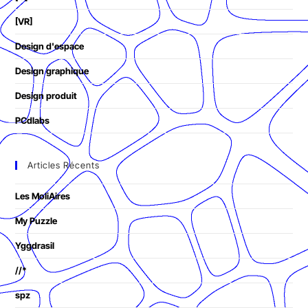
[VR]
Design d'espace
Design graphique
Design produit
PCdlabs
Articles Récents
Les MoliAires
My Puzzle
Yggdrasil
//*
spz