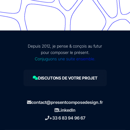
Depuis 2012, je pense & conçois au futur
pour composer le présent.
Conjuguons une suite ensemble.
DISCUTONS DE VOTRE PROJET
contact@presentcomposedesign.fr
LinkedIn
+33 6 83 94 96 67