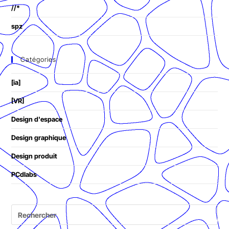
//*
spz
Catégories
[ia]
[VR]
Design d'espace
Design graphique
Design produit
PCdlabs