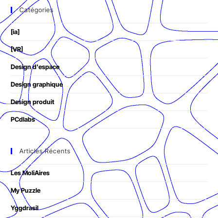
Catégories
[ia]
[VR]
Design d'espace
Design graphique
Design produit
PCdlabs
Articles Récents
Les MoliAires
My Puzzle
Yggdrasil