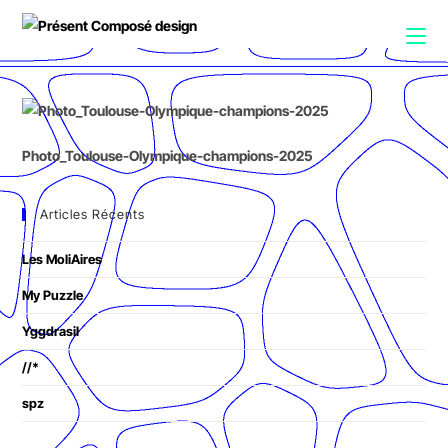
Photo_Toulouse-Olympique-champions-2025
Articles Récents
Les MoliAires
My Puzzle
Yggdrasil
//*
spz