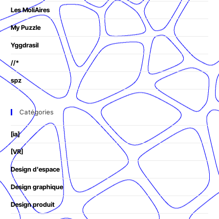
Les MoliAires
My Puzzle
Yggdrasil
//*
spz
Catégories
[ia]
[VR]
Design d'espace
Design graphique
Design produit