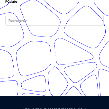
PCdlabs
© Présent Composé design - 2024 - Tous droits réservés -
mentions légales
Depuis 2012, je pense & conçois au futur