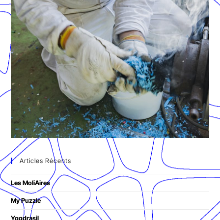
Articles Récents
Les MoliAires
My Puzzle
Yggdrasil