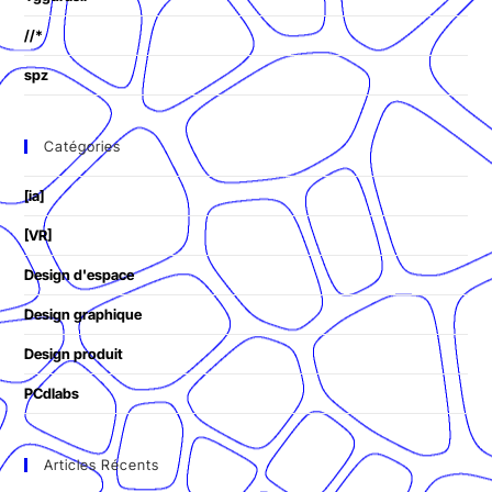
//*
spz
Catégories
[ia]
[VR]
Design d'espace
Design graphique
Design produit
PCdlabs
Articles Récents