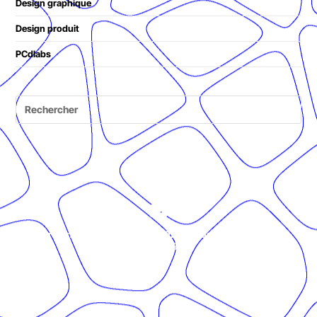
Design graphique
Design produit
PCdlabs
© Présent Composé design - 2024 - Tous droits réservés -
mentions légales