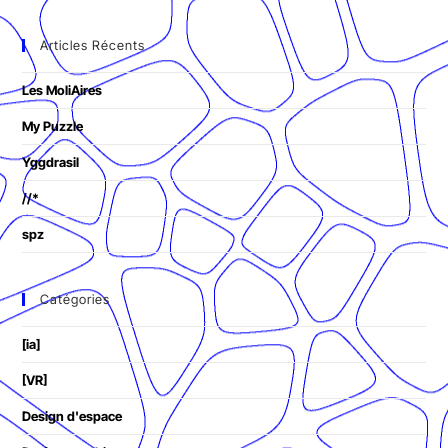
Articles Récents
Les MoliAires
My Puzzle
Yggdrasil
//*
spz
Catégories
[ia]
[VR]
Design d'espace