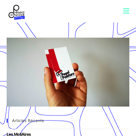
Articles Récents
Les MoliAires