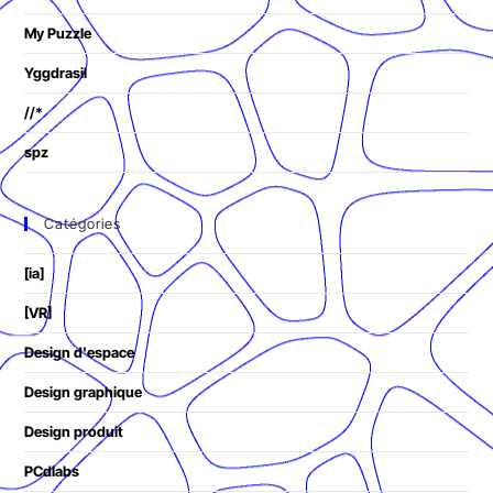
My Puzzle
Yggdrasil
//*
spz
Catégories
[ia]
[VR]
Design d'espace
Design graphique
Design produit
PCdlabs