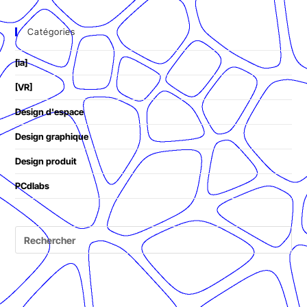
Catégories
[ia]
[VR]
Design d'espace
Design graphique
Design produit
PCdlabs