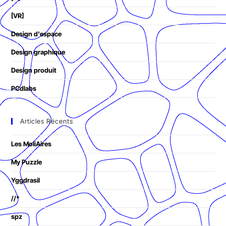
[VR]
Design d'espace
Design graphique
Design produit
PCdlabs
Articles Récents
Les MoliAires
My Puzzle
Yggdrasil
//*
spz