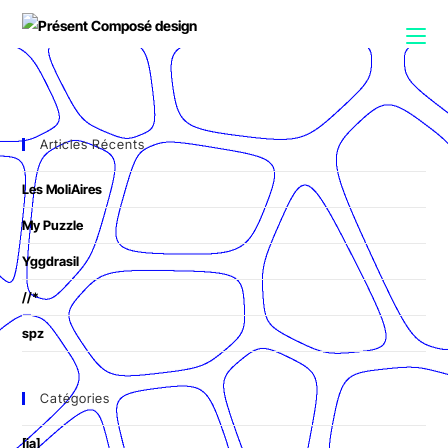
Articles Récents
Les MoliAires
My Puzzle
Yggdrasil
//*
spz
Catégories
[ia]