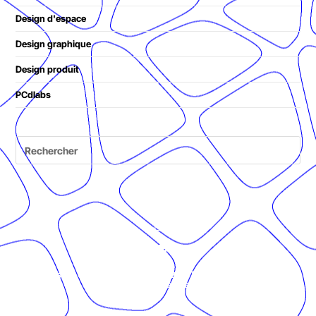
Design d'espace
Design graphique
Design produit
PCdlabs
© Présent Composé design - 2024 - Tous droits réservés -
mentions légales