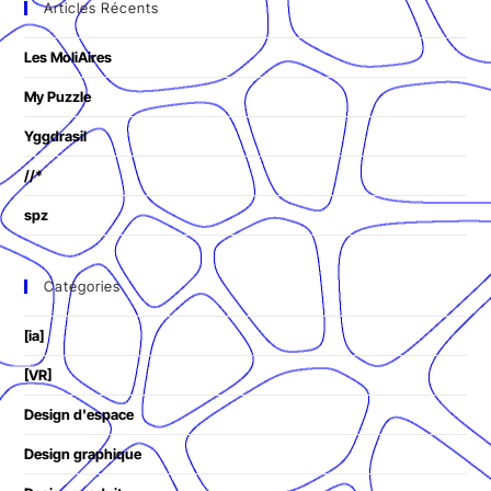
Articles Récents
Les MoliAires
My Puzzle
Yggdrasil
//*
spz
Catégories
[ia]
[VR]
Design d'espace
Design graphique