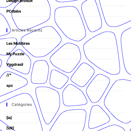
Design produit
PCdlabs
Articles Récents
Les MoliAires
My Puzzle
Yggdrasil
//*
spz
Catégories
[ia]
[VR]