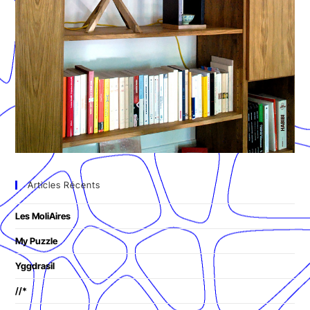
Articles Récents
Les MoliAires
My Puzzle
Yggdrasil
//*