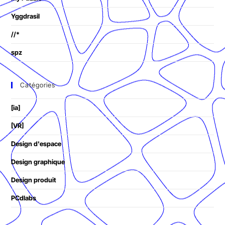
Yggdrasil
//*
spz
Catégories
[ia]
[VR]
Design d'espace
Design graphique
Design produit
PCdlabs