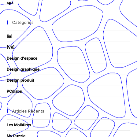
spz
Catégories
[ia]
[VR]
Design d'espace
Design graphique
Design produit
PCdlabs
Articles Récents
Les MoliAires
My Puzzle